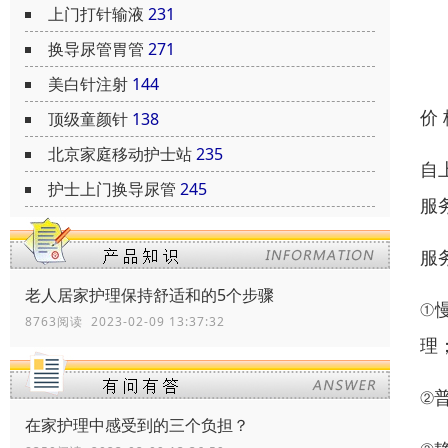
上门打针输液
231
换导尿管胃管
271
美白针注射
144
价
顶级童颜针
138
北京家庭移动护士站
235
自
护士上门换导尿管
245
服
服
老人居家护理保持舒适和的5个步骤
①
8763阅读 2023-02-09 13:37:32
理
②
在家护理中感受到的三个负担？