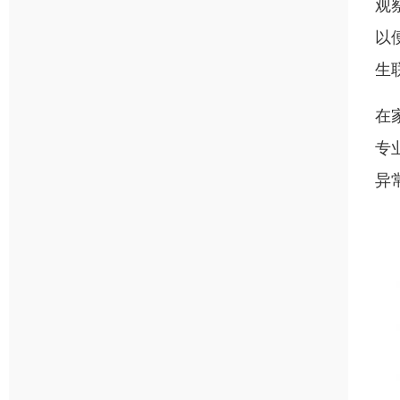
观
以
生
在
专
异