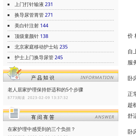
上门打针输液
231
换导尿管胃管
271
美白针注射
144
价
顶级童颜针
138
北京家庭移动护士站
235
自
护士上门换导尿管
245
服
卧
老人居家护理保持舒适和的5个步骤
正
8773阅读 2023-02-09 13:37:32
趁
舒
在家护理中感受到的三个负担？
卧