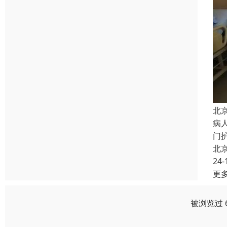
北
病
门
北
24-
更
被浏览过 