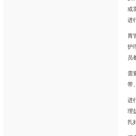
或
进
胃
护
员
需
带
进
理
扎