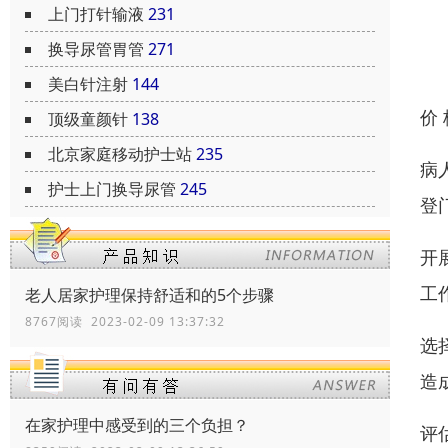
上门打针输液
231
换导尿管胃管
271
美白针注射
144
价
顶级童颜针
138
北京家庭移动护士站
235
病
护士上门换导尿管
245
登
开
工
老人居家护理保持舒适和的5个步骤
8767阅读 2023-02-09 13:37:32
选
造
在家护理中感受到的三个负担？
评