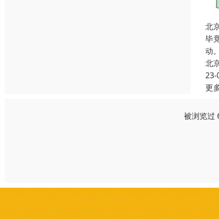
北
毕
动
北
23-
更
被浏览过 