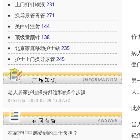
上门打针输液
231
换导尿管胃管
271
美白针注射
144
价
顶级童颜针
138
北京家庭移动护士站
235
病
护士上门换导尿管
245
登
另
大
老人居家护理保持舒适和的5个步骤
8757阅读 2023-02-09 13:37:32
此
当
在家护理中感受到的三个负担？
轻