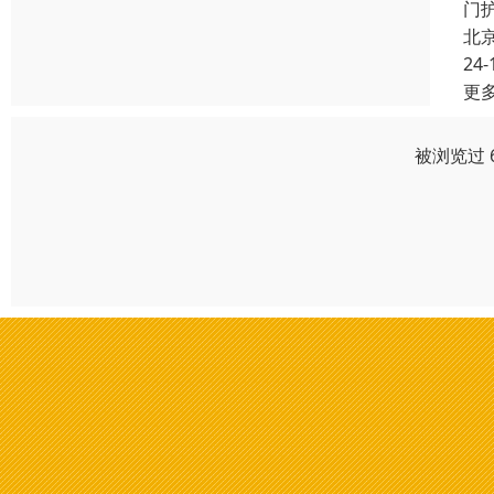
门
北
24-
更
被浏览过 