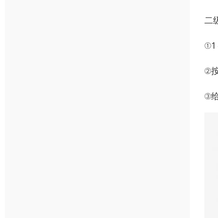
二
①
②
③