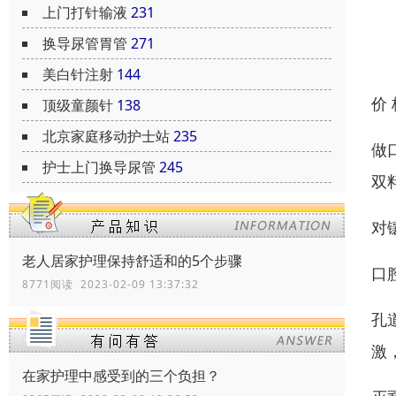
上门打针输液
231
换导尿管胃管
271
美白针注射
144
价
顶级童颜针
138
北京家庭移动护士站
235
做
护士上门换导尿管
245
双
对
老人居家护理保持舒适和的5个步骤
口
8771阅读 2023-02-09 13:37:32
孔
激
在家护理中感受到的三个负担？